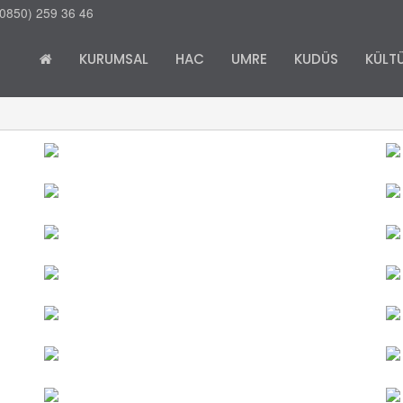
0850) 259 36 46
KURUMSAL
HAC
UMRE
KUDÜS
KÜLTÜ