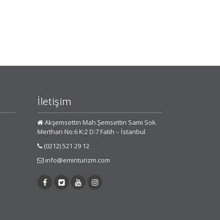
İletişim
Akşemsettin Mah.Şemsettin Sami Sok.
Merthan No:6 K:2 D:7 Fatih – İstanbul
(0212) 521 29 12
info@eminturizm.com