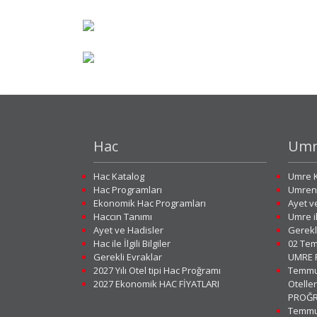
Hac
Umr
Hac Katalog
Umre K
Hac Programları
Umreni
Ekonomik Hac Programları
Ayet v
Haccın Tanımı
Umre ile
Ayet ve Hadisler
Gerekl
Hac ile İlgili Bilgiler
02 Tem
Gerekli Evraklar
UMRE 
2027 Yılı Otel tipi Hac Proğramı
Temmuz
2027 Ekonomik HAC FİYATLARI
Otelle
PROĞR
Temmuz