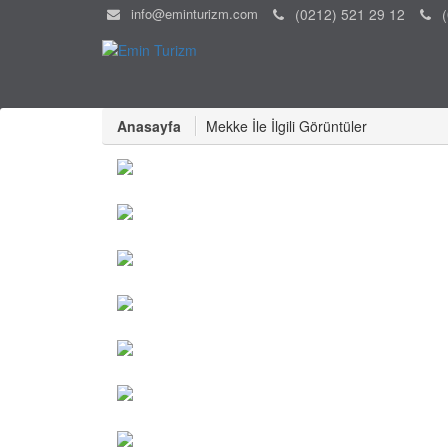
info@eminturizm.com
(0212) 521 29 12
(
Anasayfa
Mekke İle İlgili Görüntüler